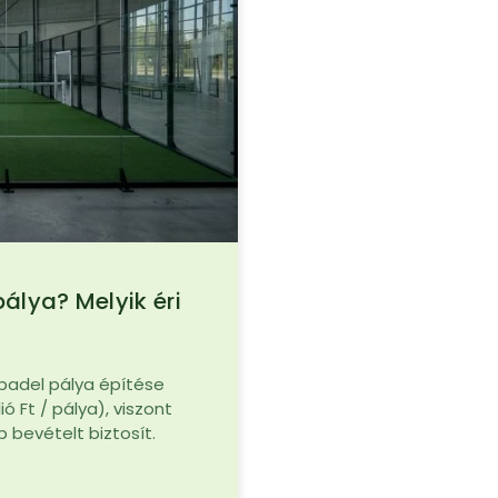
pálya? Melyik éri
 padel pálya építése
ó Ft / pálya), viszont
 bevételt biztosít.