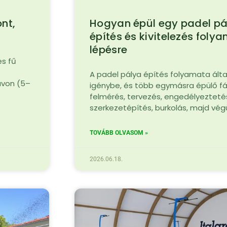
nt,
Hogyan épül egy padel pál
építés és kivitelezés foly
lépésre
es fű
A padel pálya építés folyamata ált
ávon (5–
igénybe, és több egymásra épülő fázi
felmérés, tervezés, engedélyeztetés
szerkezetépítés, burkolás, majd vég
TOVÁBB OLVASOM »
2026.06.18.