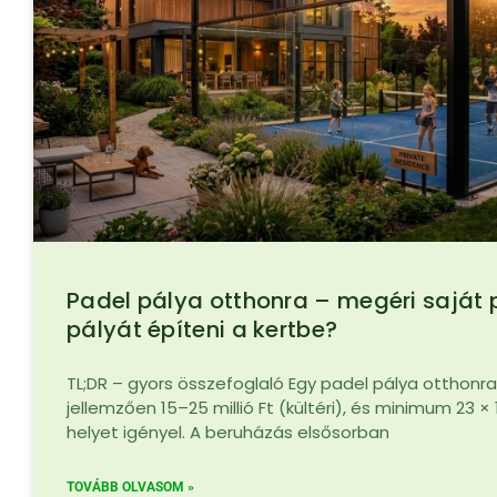
Padel pálya otthonra – megéri saját 
pályát építeni a kertbe?
TL;DR – gyors összefoglaló Egy padel pálya otthonr
jellemzően 15–25 millió Ft (kültéri), és minimum 23 ×
helyet igényel. A beruházás elsősorban
TOVÁBB OLVASOM »