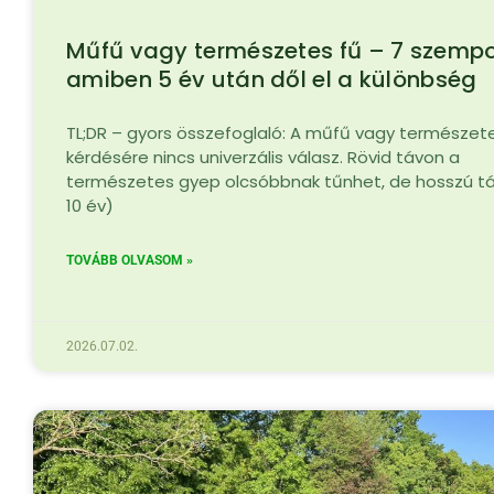
Műfű vagy természetes fű – 7 szempo
amiben 5 év után dől el a különbség
TL;DR – gyors összefoglaló: A műfű vagy természet
kérdésére nincs univerzális válasz. Rövid távon a
természetes gyep olcsóbbnak tűnhet, de hosszú t
10 év)
TOVÁBB OLVASOM »
2026.07.02.