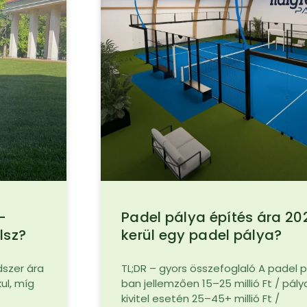
–
Padel pálya építés ára 2
lsz?
kerül egy padel pálya?
dszer ára
TL;DR – gyors összefoglaló A padel 
ul, míg
ban jellemzően 15–25 millió Ft / pály
kivitel esetén 25–45+ millió Ft /