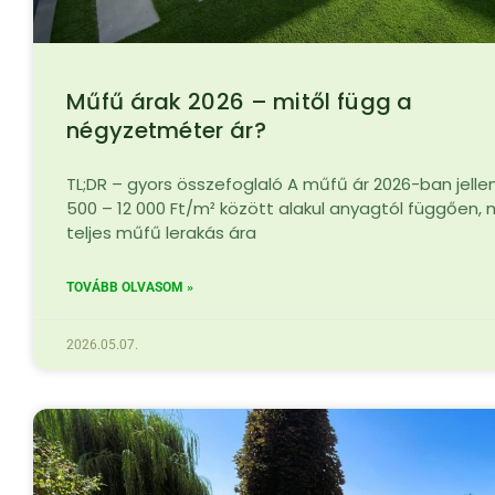
Műfű árak 2026 – mitől függ a
négyzetméter ár?
TL;DR – gyors összefoglaló A műfű ár 2026-ban jell
500 – 12 000 Ft/m² között alakul anyagtól függően, 
teljes műfű lerakás ára
TOVÁBB OLVASOM »
2026.05.07.