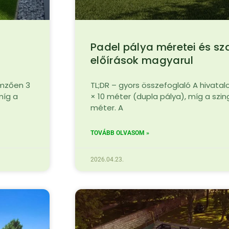
Padel pálya méretei és sz
előírások magyarul
emzően 3
TL;DR – gyors összefoglaló A hivata
míg a
× 10 méter (dupla pálya), míg a szing
méter. A
TOVÁBB OLVASOM »
2026.04.23.