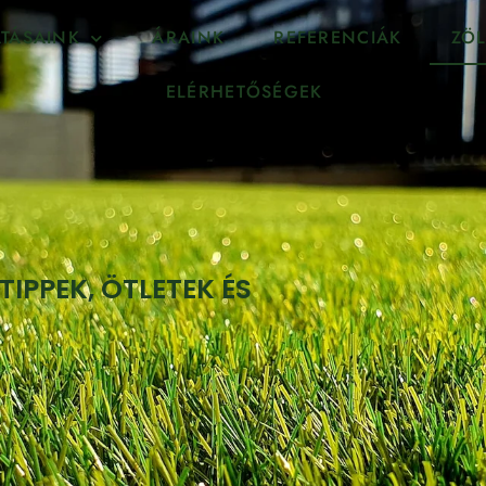
TÁSAINK
ÁRAINK
REFERENCIÁK
ZÖL
ELÉRHETŐSÉGEK
IPPEK, ÖTLETEK ÉS