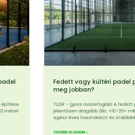
padel
Fedett vagy kültéri padel 
meg jobban?
a építése
TL;DR – gyors összefoglaló A fedett
 12 méter
jelentősen drágább (kb. +10–20+ milli
egész éves használatot és stabilabb
TOVÁBB OLVASOM »