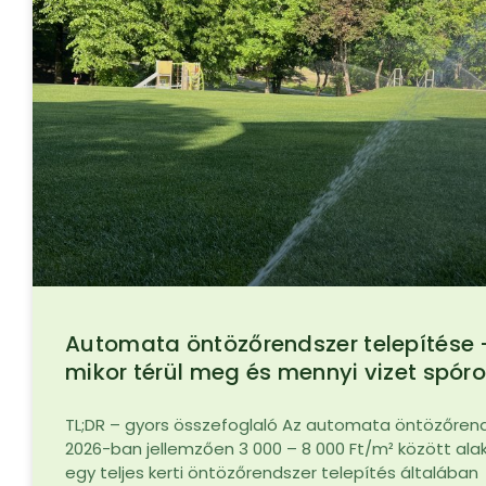
Automata öntözőrendszer telepítése 
mikor térül meg és mennyi vizet spóro
TL;DR – gyors összefoglaló Az automata öntözőren
2026-ban jellemzően 3 000 – 8 000 Ft/m² között alak
egy teljes kerti öntözőrendszer telepítés általában