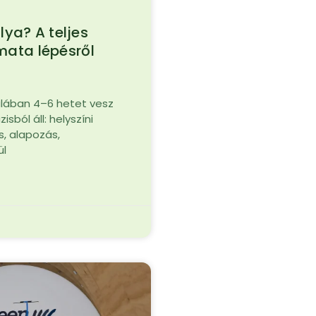
ya? A teljes
amata lépésről
alában 4–6 hetet vesz
sból áll: helyszíni
, alapozás,
ül