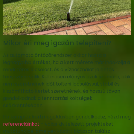
Mikor éri meg igazán telepíteni?
Az automata öntözőrendszer akkor hozza a
legnagyobb értéket, ha a kert mérete már indokolja a
rendszeres locsolást, és a vízhasználat jelentős
tényezővé válik. Különösen előnyös azok számára, akik
nem szeretnének időt tölteni locsolással, stabil és
kiszámítható kertet szeretnének, és hosszú távon
gondolkodnak a fenntartási költségek
csökkentésében.
Ha komplex kertmegoldásban gondolkodsz, nézd meg
referenciáinkat
– valós kivitelezett projekteket
mutatunk be, amelyek között biztosan találsz