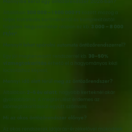
Mennyibe kerül egy öntözőrendszer 2026-ban?
Általában
300 000 – 1 500 000 Ft
között mozog a
teljes kivitelezés kertmérettől és komplexitástól
függően. Négyzetméter alapon ez kb.
3 000 – 8 000
Ft/m²
.
Mennyit lehet spórolni automata öntözőrendszerrel?
Egy jól megtervezett rendszerrel kb.
30–50%
vízmegtakarítás
érhető el a hagyományos kézi
locsoláshoz képest.
Mennyi idő alatt térül meg az öntözőrendszer?
Általában
2–5 év alatt
, nagyobb kerteknél akár
gyorsabban is. A megtérülést érdemes az
időmegtakarítással együtt számolni.
Mi az okos öntözőrendszer előnye?
Az okos rendszerek időjárás-érzékelővel működnek: