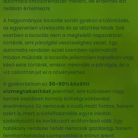
automata öntözőrendszer mellett, de érdemes ezt
reálisan értelmezni.
A hagyományos locsolás során gyakori a túlöntözés,
az egyenetlen vízeloszlás és az időzítési hibák. Sok
esetben a locsolás nem a megfelelő napszakban
történik, ami párolgási veszteséghez vezet. Egy
automata rendszer ezzel szemben optimalizált
módon működik: a locsolás jellemzően hajnalban vagy
késő este történik, amikor minimális a párolgás, és a
víz célzottan jut el a növényekhez.
A gyakorlatban ez
30–50% közötti
vízmegtakarítást
jelenthet, ami különösen nagy
kertek esetében komoly költségcsökkenést
eredményez. Ez nemcsak a vízdíj miatt fontos, hanem
azért is, mert a vízfelhasználás egyre inkább
szabályozott és korlátozott erőforrássá válik. Egy
hatékony rendszer tehát nemcsak gazdasági, hanem
fenntarthatósági szempontból is előnyt jelent.