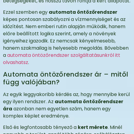
betegségeket, és hosszú távon rontja a kert állapotát.
Ezzel szemben egy
automata öntözőrendszer
képes pontosan szabályozni a vízmennyiséget és az
időzítést. Nem emberi rutin alapján működik, hanem
előre beállított logika szerint, amely a növények
igényeihez igazodik. Ez nemcsak kényelmesebb,
hanem szakmailag is helyesebb megoldás. Bővebben
a
automata öntözőrendszer szolgáltatásunkról itt
olvashatsz
.
Automata öntözőrendszer ár – mitől
függ valójában?
Az egyik leggyakoribb kérdés az, hogy mennyibe kerül
egy ilyen rendszer. Az
automata öntözőrendszer
ára
azonban nem egyetlen szám, hanem egy
komplex képlet eredménye.
Első és legfontosabb tényező a
kert mérete
. Minél