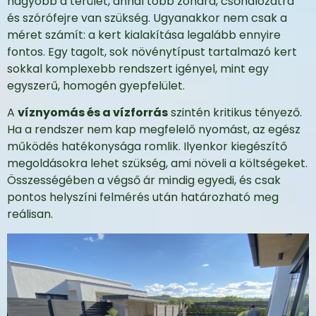
nagyobb a terület, annál több zónára, csőhálózatra
és szórófejre van szükség. Ugyanakkor nem csak a
méret számít: a kert kialakítása legalább ennyire
fontos. Egy tagolt, sok növénytípust tartalmazó kert
sokkal komplexebb rendszert igényel, mint egy
egyszerű, homogén gyepfelület.
A
víznyomás és a vízforrás
szintén kritikus tényező.
Ha a rendszer nem kap megfelelő nyomást, az egész
működés hatékonysága romlik. Ilyenkor kiegészítő
megoldásokra lehet szükség, ami növeli a költségeket.
Összességében a végső ár mindig egyedi, és csak
pontos helyszíni felmérés után határozható meg
reálisan.