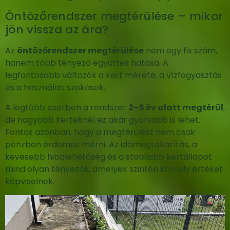
Öntözőrendszer megtérülése – mikor
jön vissza az ára?
Az
öntözőrendszer megtérülése
nem egy fix szám,
hanem több tényező együttes hatása. A
legfontosabb változók a kert mérete, a vízfogyasztás
és a használati szokások.
A legtöbb esetben a rendszer
2–5 év alatt megtérül
,
de nagyobb kerteknél ez akár gyorsabb is lehet.
Fontos azonban, hogy a megtérülést nem csak
pénzben érdemes mérni. Az időmegtakarítás, a
kevesebb hibalehetőség és a stabilabb kertállapot
mind olyan tényezők, amelyek szintén komoly értéket
képviselnek.