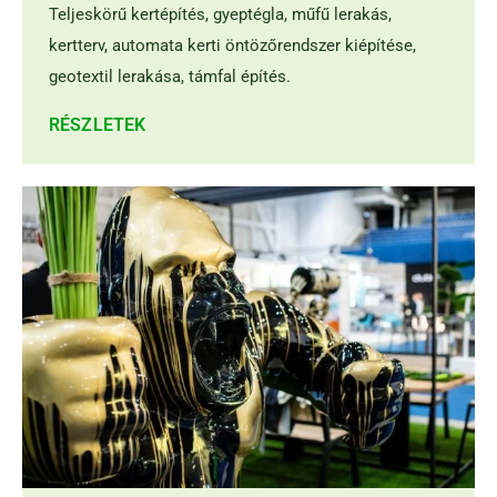
Teljeskörű kertépítés, gyeptégla, műfű lerakás,
kertterv, automata kerti öntözőrendszer kiépítése,
geotextil lerakása, támfal építés.
RÉSZLETEK