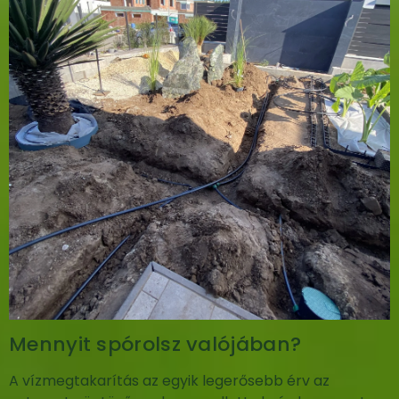
Mennyit spórolsz valójában?
A vízmegtakarítás az egyik legerősebb érv az