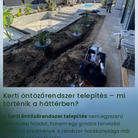
Kerti öntözőrendszer telepítés – mi
történik a háttérben?
A
kerti öntözőrendszer telepítés
nem egyszerű
kivitelezési feladat, hanem egy gondos tervezési
folyamat eredménye. A rendszer hatékonysága már