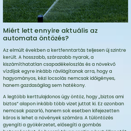
Miért lett ennyire aktuális az
automata öntözés?
Az elmúlt években a kertfenntartás teljesen új szintre
került. A hosszabb, szárazabb nyarak, a
kiszámíthatatlan csapadékeloszlás és a növekvő
vízdíjak egyre inkább rávilágítanak arra, hogy a
hagyományos, kézi locsolás nemcsak időigényes,
hanem gazdaságilag sem hatékony.
A legtöbb kerttulajdonos úgy öntöz, hogy „biztos ami
biztos” alapon inkább több vizet juttat ki. Ez azonban
nemcsak pazarló, hanem sok esetben kifejezetten
káros is lehet a növények számára. A túlöntözés
gyengíti a gyökérzetet, elősegíti a gombás