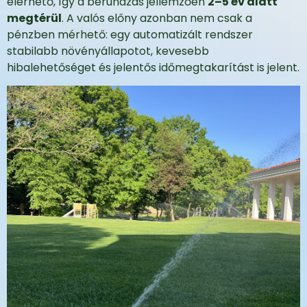
elérhető, így a beruházás jellemzően
2–5 év alatt
megtérül
. A valós előny azonban nem csak a
pénzben mérhető: egy automatizált rendszer
stabilabb növényállapotot, kevesebb
hibalehetőséget és jelentős időmegtakarítást is jelent.