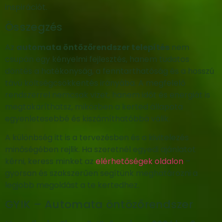
inspirációt.
Összegzés
Az
automata öntözőrendszer telepítés
nem
csupán egy kényelmi fejlesztés, hanem tudatos
döntés a hatékonyság, a fenntarthatóság és a hosszú
távú költségcsökkentés irányába. A megfelelő
rendszerrel nemcsak vizet, hanem időt és energiát is
megtakaríthatsz, miközben a kerted állapota
egyenletesebbé és kiszámíthatóbbá válik.
A különbség itt is a tervezésben és a kivitelezés
minőségében rejlik. Ha szeretnél egyedi ajánlatot
kérni, keress minket az
elérhetőségek oldalon
–
gyorsan és szakszerűen segítünk meghatározni a
legjobb megoldást a te kertedhez.
GYIK – Automata öntözőrendszer