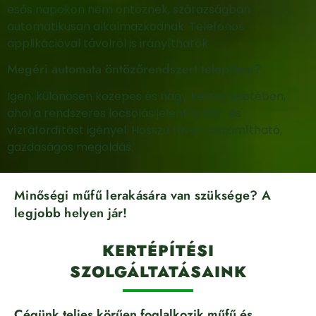
esős napokon nem öntöznek, szárazságban
automatikusan alkalmazkodnak. Telefonos
applikációval távolról is irányíthatók.
Megéri automata öntözőrendszert telepíteni?
Igen, különösen közepes és nagy kertek esetében,
ahol a rendszeres locsolás jelentős idő- és
vízráfordítást igényel. Hosszú távon kiszámítható,
gazdaságos megoldás.
Minőségi műfű lerakására van szüksége? A
legjobb helyen jár!
KERTÉPÍTÉSI
SZOLGÁLTATÁSAINK
Cégünk teljes körűen foglalkozik műfű és