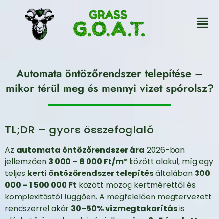
Automata öntözőrendszer telepítése –
mikor térül meg és mennyi vizet spórolsz?
TL;DR – gyors összefoglaló
Az
automata öntözőrendszer ára
2026-ban
jellemzően
3 000 – 8 000 Ft/m²
között alakul, míg egy
teljes
kerti öntözőrendszer telepítés
általában
300
000 – 1 500 000 Ft
között mozog kertmérettől és
komplexitástól függően. A megfelelően megtervezett
rendszerrel akár
30–50% vízmegtakarítás
is