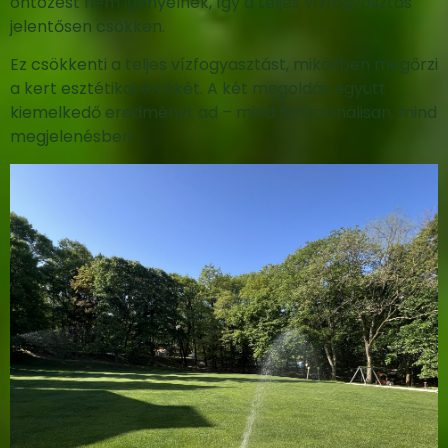
öntözést nem igényelnek, így a teljes vízfogyasztás
jelentősen csökken.
Ez csökkenti a teljes vízfogyasztást, miközben megőrzi
a kert esztétikai értékét. A két megoldás együtt
kiemelkedő eredményt ad – mind funkcionálisan, mind
megjelenésben.