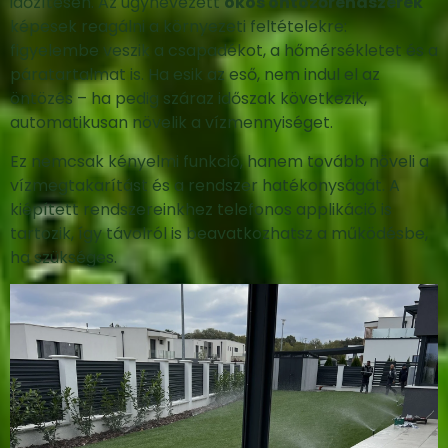
időzítésen. Az úgynevezett
okos öntözőrendszerek
képesek reagálni a környezeti feltételekre:
figyelembe veszik a csapadékot, a hőmérsékletet és a
páratartalmat is. Ha esik az eső, nem indul el az
öntözés – ha pedig száraz időszak következik,
automatikusan növelik a vízmennyiséget.
Ez nemcsak kényelmi funkció, hanem tovább növeli a
vízmegtakarítást és a rendszer hatékonyságát. A
kiépített rendszereinkhez telefonos applikáció is
tartozik, így távolról is beavatkozhatsz a működésbe,
ha szükséges.