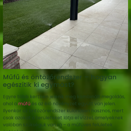
Műfű és öntözőrendszer – hogyan
egészítik ki egymást?
Egyre több kertben jelenik meg kombinált megoldás,
ahol a
műfű
és az élő növényzet együtt van jelen.
Ilyenkor az öntözőrendszer különösen hasznos, mert
csak azokat a területeket látja el vízzel, amelyeknek
valóban szükségük van rá – a műfüves felületek