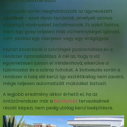
az első lépéseknél eldől.
A tervezés során meghatározzák az úgynevezett
zónákat
– ezek olyan területek, amelyek azonos
vízigényű növényeket tartalmaznak. Ez azért fontos,
mert egy gyep teljesen más vízmennyiséget igényel,
mint például egy cserjesor vagy egy virágágyás.
Ezután következik a szórófejek pozicionálása és a
rendszer optimalizálása. A cél az, hogy a víz
egyenletesen jusson el mindenhová, elkerülve a
túlöntözést és a száraz foltokat. A kivitelezés során a
rendszer a talaj alá kerül, így esztétikailag nem zavaró,
mégis teljesen automatizált működést biztosít.
A legjobb eredmény akkor érhető el, ha az
öntözőrendszer már a
kertépítés
tervezésének
részét képezi, nem pedig utólag kerül beépítésre.