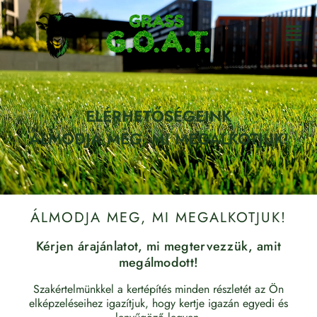
ELÉRHETŐSÉGEINK
ÁLMODJA MEG, MI MEGALKOTJUK!
ÁLMODJA MEG, MI MEGALKOTJUK!
Kérjen árajánlatot, mi megtervezzük, amit
megálmodott!
Szakértelmünkkel a kertépítés minden részletét az Ön
elképzeléseihez igazítjuk, hogy kertje igazán egyedi és