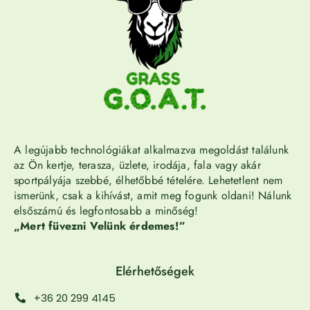
A legújabb technológiákat alkalmazva megoldást találunk
az Ön kertje, terasza, üzlete, irodája, fala vagy akár
sportpályája szebbé, élhetőbbé tételére. Lehetetlent nem
ismerünk, csak a kihívást, amit meg fogunk oldani! Nálunk
elsőszámú és legfontosabb a minőség!
„Mert füvezni Velünk érdemes!”
Elérhetőségek
+36 20 299 4145