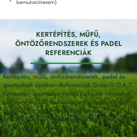
bemutatóterem)
KERTÉPÍTÉS, MŰFŰ,
ÖNTÖZŐRENDSZEREK ÉS PADEL
REFERENCIÁK
Kertépítés, műfű, öntözőrendszerek, padel és
sportpályák építése–Referenciák Grass G.O.A.T.
Kertépítés, sportpálya építés és kiváló minőségű
műfüves munkák terén szerzett referenciáinkat
mutatjuk be, hogy megbizonyosodjon
szakértelmünkről és elkötelezettségünkről a zöld
területek és sportfelületek kiváló minőségű
létrehozásában.