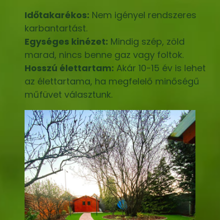
Időtakarékos:
Nem igényel rendszeres
karbantartást.
Egységes kinézet:
Mindig szép, zöld
marad, nincs benne gaz vagy foltok.
Hosszú élettartam:
Akár 10-15 év is lehet
az élettartama, ha megfelelő minőségű
műfüvet választunk.