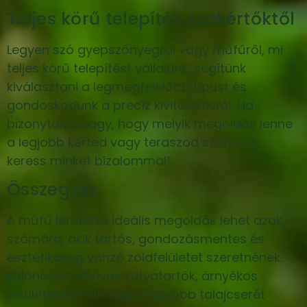
Teljes körű telepítés szakértőktől
Legyen szó gyepszőnyegről vagy műfűről, mi
teljes körű telepítést vállalunk, segítünk
kiválasztani a legmegfelelőbb típust és
gondoskodunk a precíz kivitelezésről. Ha
bizonytalan vagy, hogy melyik megoldás lenne
a legjobb kerted vagy teraszod számára,
keress minket bizalommal!
Összegzés
A műfű lerakása ideális megoldás lehet azok
számára, akik tartós, gondozásmentes és
esztétikailag vonzó zöldfelületet szeretnének.
Különösen előnyös kutyatartók, árnyékos
területeken élők vagy nagyobb talajcserét