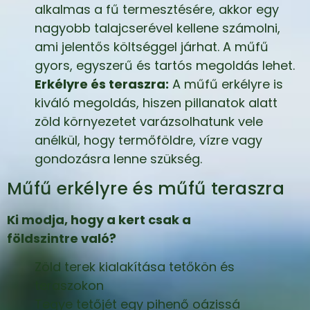
alkalmas a fű termesztésére, akkor egy
nagyobb talajcserével kellene számolni,
ami jelentős költséggel járhat. A műfű
gyors, egyszerű és tartós megoldás lehet.
Erkélyre és teraszra:
A műfű erkélyre is
kiváló megoldás, hiszen pillanatok alatt
zöld környezetet varázsolhatunk vele
anélkül, hogy termőföldre, vízre vagy
gondozásra lenne szükség.
Műfű erkélyre és műfű teraszra
Ki modja, hogy a kert csak a
földszintre való?
Zöld terek kialakítása tetőkön és
teraszokon
Tegye tetőjét egy pihenő oázissá