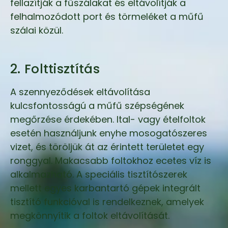
fellazítják a fűszálakat és eltávolítják a
felhalmozódott port és törmeléket a műfű
szálai közül.
2. Folttisztítás
A szennyeződések eltávolítása
kulcsfontosságú a műfű szépségének
megőrzése érdekében. Ital- vagy ételfoltok
esetén használjunk enyhe mosogatószeres
vizet, és töröljük át az érintett területet egy
ronggyal. Makacsabb foltokhoz ecetes víz is
alkalmazható. A speciális tisztítószerek
mellett egyes karbantartó gépek integrált
tisztító funkcióval is rendelkeznek, amelyek
megkönnyítik a foltok eltávolítását.