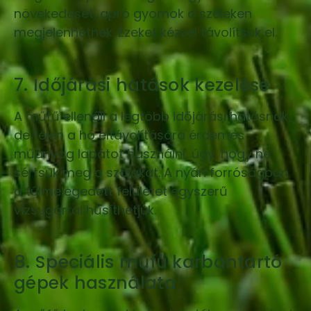
növekedését, apró gyomok a széleken
megjelenhetnek. Ezeket kézzel távolítsuk el.
7. Időjárási hatások kezelése
A műfű ellenáll a legtöbb időjárási hatásnak,
de télen a hó eltávolítására érdemes
műanyag lapátot használni, úgy, hogy ne
sértsük meg a szálakat. A nyári forróságban
a túlmelegedett felületet egyszerű
vízsugárral hűsíthetjük.
8. Speciális műfű karbantartó
gépek használata