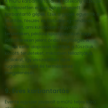
A műfű karbantartásának hatékony eszközei
a kifejezetten erre a célra tervezett
karbantartó gépek. Ezek a gépek egyesítik a
tisztítás, fésülés és töltőanyag-rendezés
funkcióit, ami különösen nagyobb
területeken, például sportpályákon vagy
játszótereken jelent óriási segítséget. A
gépek keféi alaposan tisztítják a fűszálak
közötti területeket, miközben fellazítják a
szálakat, így visszaállítva azok
rugalmasságát és természetes
megjelenését.
9. Éves karbantartás
Évente egyszer javasolt a műfű teljes körű