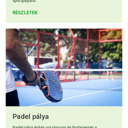
sportpályára.
RÉSZLETEK
Padel pálya
Padel pálya építés országosan és Budapesten a