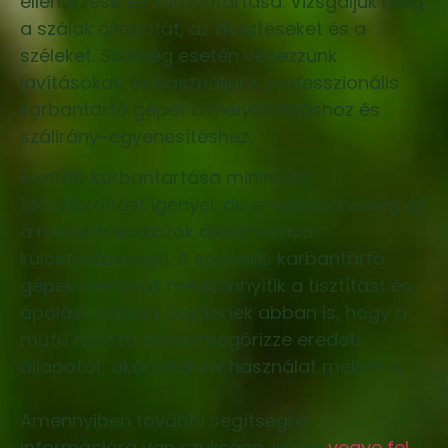
ellenőrzése és karbantartása. Vizsgáljuk meg
a szálak állapotát, az illesztéseket és a
széleket. Szükség esetén végezzünk
javításokat, és használjunk professzionális
karbantartó gépet a mélytisztításhoz és
szálirány-egyenesítéshez.
A műfű karbantartása minimális
időráfordítást igényel, de a rendszeresség és
a modern eszközök alkalmazása
kulcsfontosságú. A speciális karbantartó
gépek nemcsak megkönnyítik a tisztítást és
ápolást, hanem segítenek abban is, hogy a
műfű hosszú távon megőrizze eredeti
állapotát, akár intenzív használat mellett is.
Amennyiben további segítségre,
információra van szüksége, kérjük
vegye fel