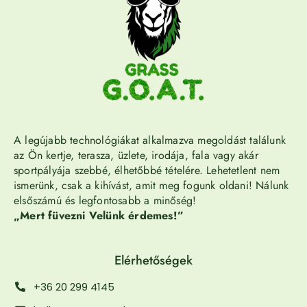
A legújabb technológiákat alkalmazva megoldást találunk
az Ön kertje, terasza, üzlete, irodája, fala vagy akár
sportpályája szebbé, élhetőbbé tételére. Lehetetlent nem
ismerünk, csak a kihívást, amit meg fogunk oldani! Nálunk
elsőszámú és legfontosabb a minőség!
„Mert füvezni Velünk érdemes!”
Elérhetőségek
+36 20 299 4145