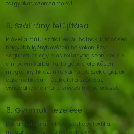
tárgyakat, szerszámokat.
5. Szálirány felújítása
Idővel a műfű szálai lelapulhatnak, különösen
nagyobb igénybevételű helyeken. Ezen
segíthetünk egy erős műanyag seprűvel, de
a modern karbantartó gépek jelentősen
megkönnyítik ezt a folyamatot. Ezek a gépek
automatikusan fésülik fel a szálakat,
visszaállítva a műfű eredeti megjelenését.
6. Gyomok kezelése
Bár a műfű alatt elhelyezett geotextília
megakadályozza a legtöbb gyom