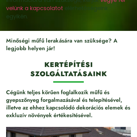
velünk a kapcsolatot
elérhetőségeink
egyikén.
Minőségi műfű lerakására van szüksége? A
legjobb helyen jár!
KERTÉPÍTÉSI
SZOLGÁLTATÁSAINK
Cégünk teljes körűen foglalkozik műfű és
gyepszőnyeg forgalmazásával és telepítésével,
illetve az ehhez kapcsolódó dekorációs elemek és
exkluzív növények értékesítésével.