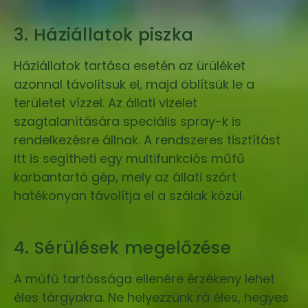
3. Háziállatok piszka
Háziállatok tartása esetén az ürüléket
azonnal távolítsuk el, majd öblítsük le a
területet vízzel. Az állati vizelet
szagtalanítására speciális spray-k is
rendelkezésre állnak. A rendszeres tisztítást
itt is segítheti egy multifunkciós műfű
karbantartó gép, mely az állati szőrt
hatékonyan távolítja el a szálak közül.
4. Sérülések megelőzése
A műfű tartóssága ellenére érzékeny lehet
éles tárgyakra. Ne helyezzünk rá éles, hegyes