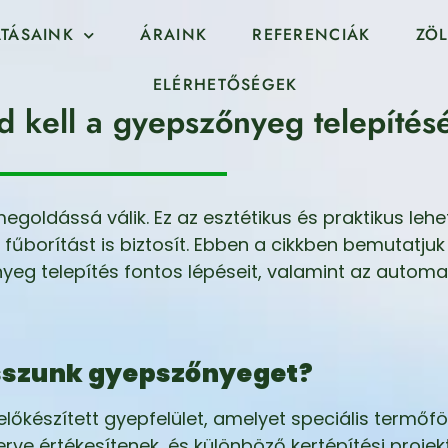
TÁSAINK
ÁRAINK
REFERENCIÁK
ZÖL
ELÉRHETŐSÉGEK
 kell a gyepszőnyeg telepítésé
goldássá válik. Ez az esztétikus és praktikus le
fűborítást is biztosít. Ebben a cikkben bemutatjuk
yeg telepítés fontos lépéseit, valamint az autom
lasszunk gyepszőnyeget?
lőkészített gyepfelület, amelyet speciális termőf
erve értékesítenek, és különböző kertépítési proje