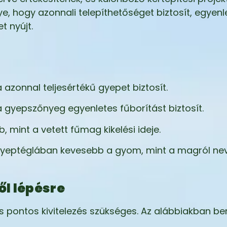
e, hogy azonnali telepíthetőséget biztosít, egyenl
t nyújt.
 azonnal teljesértékű gyepet biztosít.
a gyepszőnyeg egyenletes fűborítást biztosít.
 mint a vetett fűmag kikelési ideje.
gyeptéglában kevesebb a gyom, mint a magról nev
ől lépésre
s pontos kivitelezés szükséges. Az alábbiakban b