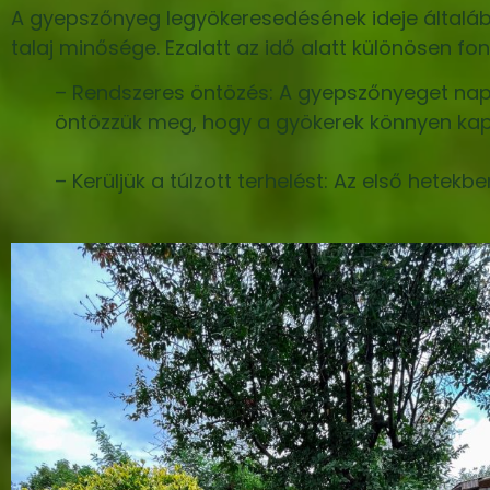
A gyepszőnyeg legyökeresedésének ideje általába
talaj minősége. Ezalatt az idő alatt különösen fo
– Rendszeres öntözés: A gyepszőnyeget nap
öntözzük meg, hogy a gyökerek könnyen kapc
– Kerüljük a túlzott terhelést: Az első hetek