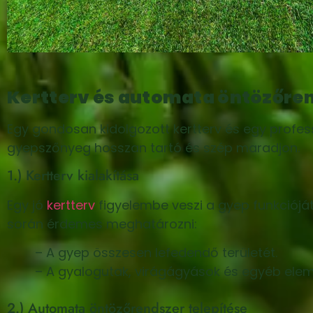
Kertterv és automata öntözőren
Egy gondosan kidolgozott kertterv és egy profess
gyepszőnyeg hosszan tartó és szép maradjon.
1.) Kertterv kialakítása
Egy jó
kertterv
figyelembe veszi a gyep funkcióját
során érdemes meghatározni:
– A gyep összesen lefedendő területét.
– A gyalogutak, virágágyások és egyéb elem
2.) Automata öntözőrendszer telepítése