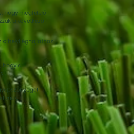
s, hogy megfelelő
zzük a következő
n a helyi éghajlathoz
, hogy a
s.
t gyepszőnyeget
ítenek.