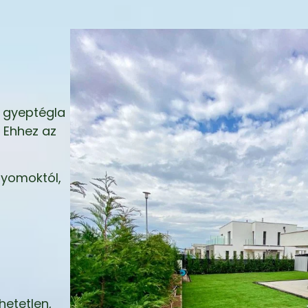
a gyeptégla
 Ehhez az
gyomoktól,
hetetlen,