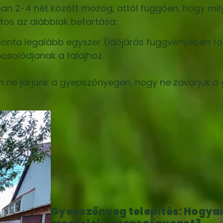
n 2-4 hét között mozog, attól függően, hogy mily
ntos az alábbiak betartása:
onta legalább egyszer (időjárás függvényében t
solódjanak a talajhoz.
ben ne járjunk a gyepszőnyegen, hogy ne zavarjuk a 
Gyepszőnyeg telepítés: Hogyan