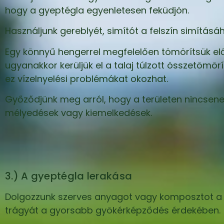
hogy a gyeptégla egyenletesen feküdjön.
Használjunk gereblyét, simítót a felszín simításáh
Egy könnyű hengerrel megfelelően tömörítsük elő 
ugyanakkor kerüljük el a talaj túlzott összetömör
ez vízelnyelési problémákat okozhat.
Győződjünk meg arról, hogy a területen nincsen
mélyedések vagy kiemelkedések.
3.) A gyeptégla lerakása
Dolgozzunk szerves anyagot vagy komposztot a t
trágyát a gyorsabb gyökérképződés érdekében.