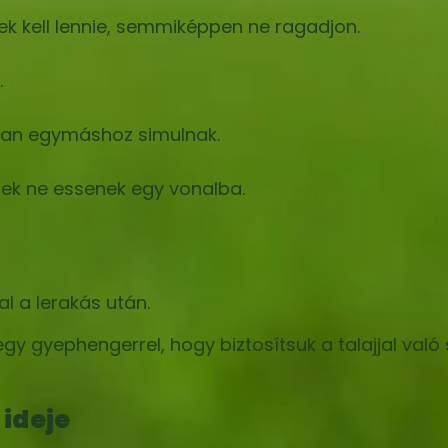
snek kell lennie, semmiképpen ne ragadjon.
.
osan egymáshoz simulnak.
ések ne essenek egy vonalba.
 a lerakás után.
gy gyephengerrel, hogy biztosítsuk a talajjal való
ideje