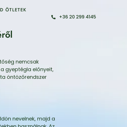
D ÖTLETEK
+36 20 299 4145
ről
hetőség nemcsak
 a gyeptégla előnyeit,
ata öntözőrendszer
öldön nevelnek, majd a
ktekben használnak. Az