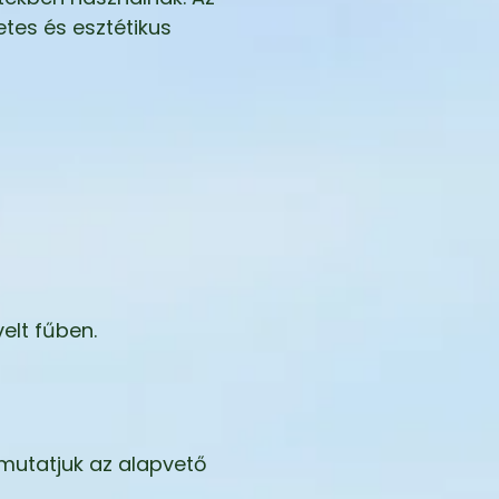
etes és esztétikus
elt fűben.
emutatjuk az alapvető