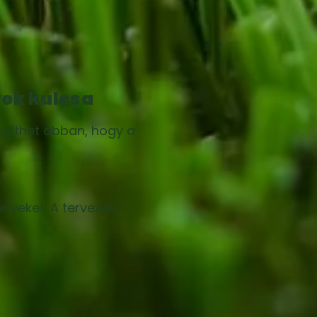
yek kulcsa
gíthet abban, hogy a
ényeket. A tervezés