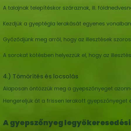
A talajnak telepítéskor száraznak, ill. földnedve
Kezdjük a gyeptégla lerakását egyenes vonalban
Győződjünk meg arról, hogy az illesztések szor
A sorokat kötésben helyezzük el, hogy az illeszt
4.) Tömörítés és locsolás
Alaposan öntözzük meg a gyepszőnyeget azonnal
Hengereljük át a frissen lerakott gyepszőnyeget e
A gyepszőnyeg legyökeresedési 