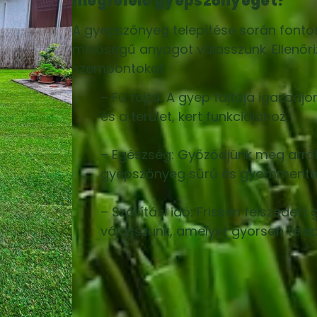
megfelelő gyepszőnyeget?
A gyepszőnyeg telepítése során fonto
minőségű anyagot válasszunk. Ellenőri
szempontokat:
– Fű fajta: A gyep fajtája igazodjo
és a terület, kert funkciójához.
– Egészség: Győződjünk meg arról
gyepszőnyeg sűrű és gyommente
– Szállítási idő: Frissen felszedet
válasszunk, amelyet gyorsan telep