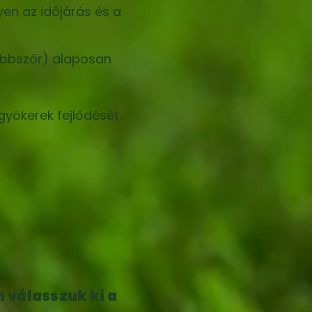
en az időjárás és a
öbbször) alaposan
gyökerek fejlődését.
 válasszuk ki a