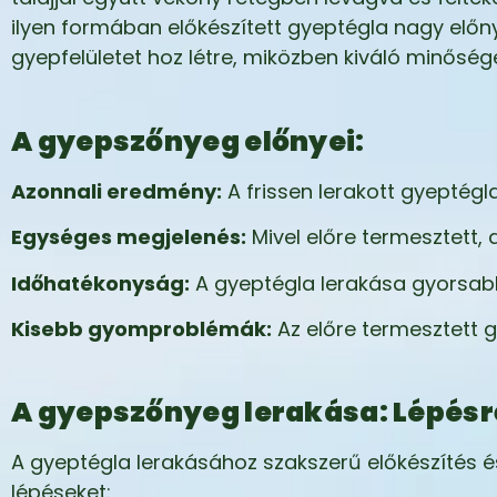
ilyen formában előkészített gyeptégla nagy előny
gyepfelületet hoz létre, miközben kiváló minősége
A gyepszőnyeg előnyei:
Azonnali eredmény:
A frissen lerakott gyeptégla
Egységes megjelenés:
Mivel előre termesztett, 
Időhatékonyság:
A gyeptégla lerakása gyorsabb,
Kisebb gyomproblémák:
Az előre termesztett 
A gyepszőnyeg lerakása: Lépésr
A gyeptégla lerakásához szakszerű előkészítés é
lépéseket: