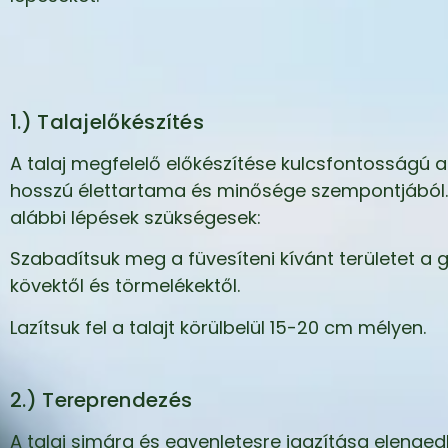
1.) Talajelőkészítés
A talaj megfelelő előkészítése kulcsfontosságú 
hosszú élettartama és minősége szempontjából.
alábbi lépések szükségesek:
Szabadítsuk meg a füvesíteni kívánt területet a 
kövektől és törmelékektől.
Lazítsuk fel a talajt körülbelül 15-20 cm mélyen.
2.) Tereprendezés
A talaj simára és egyenletesre igazítása elenged