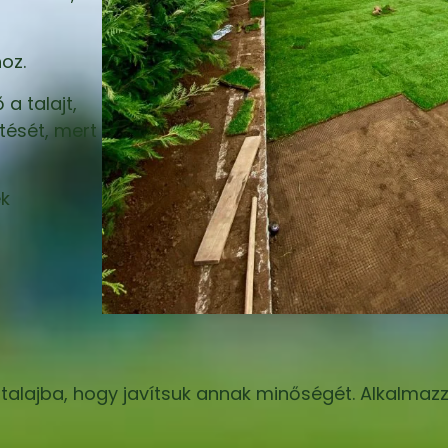
oz.
a talajt,
ítését, mert
ek
alajba, hogy javítsuk annak minőségét. Alkalmaz