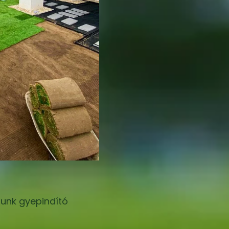
zunk gyepindító