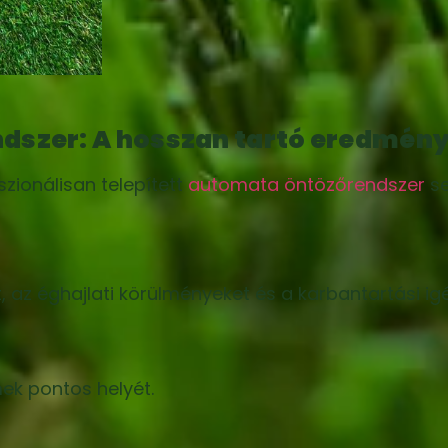
dszer: A hosszan tartó eredmén
zionálisan telepített
automata öntözőrendszer
se
, az éghajlati körülményeket és a karbantartási ig
ek pontos helyét.