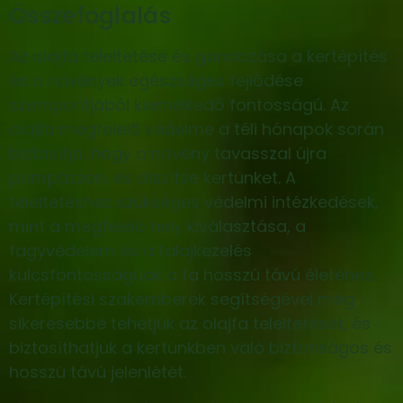
Összefoglalás
Az olajfa teleltetése és gondozása a kertépítés
és a növények egészséges fejlődése
szempontjából kiemelkedő fontosságú. Az
olajfa megfelelő védelme a téli hónapok során
biztosítja, hogy a növény tavasszal újra
pompázzon, és díszítse kertünket. A
teleltetéshez szükséges védelmi intézkedések,
mint a megfelelő hely kiválasztása, a
fagyvédelem és a talajkezelés
kulcsfontosságúak a fa hosszú távú életéhez.
Kertépítési szakemberek segítségével még
sikeresebbé tehetjük az olajfa teleltetését, és
biztosíthatjuk a kertünkben való biztonságos és
hosszú távú jelenlétét.