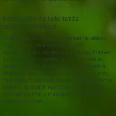
Kertépítés és teleltetés
szakemberekkel
A kertépítés szakemberei segíthetnek abban,
hogy az olajfa teleltetése a lehető
legoptimálisabb legyen. Szakértők segíthetnek
a megfelelő talajkezelésben, az öntözési és
védelmi rendszerek kiépítésében, valamint a
teleltetési technikák alkalmazásában. Ha még
nem vagyunk biztosak abban, hogyan érdemes
teleltetni az olajfát, egy tapasztalt kertépítő
gyorsan segíthet a megfelelő intézkedések
meghozatalában.