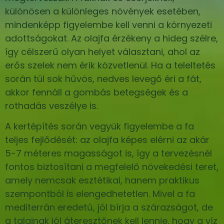
különösen a különleges növények esetében,
mindenképp figyelembe kell venni a környezeti
adottságokat. Az olajfa érzékeny a hideg szélre,
így célszerű olyan helyet választani, ahol az
erős szelek nem érik közvetlenül. Ha a teleltetés
során túl sok hűvös, nedves levegő éri a fát,
akkor fennáll a gombás betegségek és a
rothadás veszélye is.
A kertépítés során vegyük figyelembe a fa
teljes fejlődését: az olajfa képes elérni az akár
5-7 méteres magasságot is, így a tervezésnél
fontos biztosítani a megfelelő növekedési teret,
amely nemcsak esztétikai, hanem praktikus
szempontból is elengedhetetlen. Mivel a fa
mediterrán eredetű, jól bírja a szárazságot, de
a talajnak jól áteresztőnek kell lennie, hogy a víz