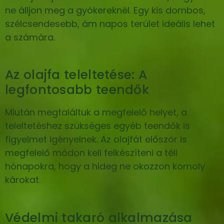
ne álljon meg a gyökereknél. Egy kis dombos,
szélcsendesebb, ám napos terület ideális lehet
a számára.
Az olajfa teleltetése: A
legfontosabb teendők
Miután megtaláltuk a megfelelő helyet, a
teleltetéshez szükséges egyéb teendők is
figyelmet igényelnek. Az olajfát először is
megfelelő módon kell felkészíteni a téli
hónapokra, hogy a hideg ne okozzon komoly
károkat.
Védelmi takaró alkalmazása