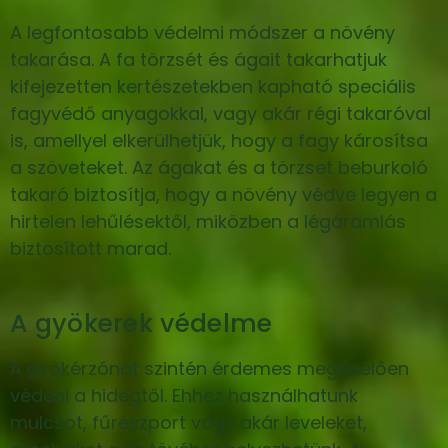
A legfontosabb védelmi módszer a növény
takarása. A fa törzsét és ágait takarhatjuk
kifejezetten kertészetekben kapható speciális
fagyvédő anyagokkal, vagy akár régi takaróval
is, amellyel elkerülhetjük, hogy a fagy károsítsa
a szöveteket. Az ágakat és a törzset beburkoló
takaró biztosítja, hogy a növény védve legyen a
hirtelen lehűlésektől, miközben a légáramlás
biztosított marad.
A gyökerek védelme
A gyökérzónát szintén érdemes megfelelően
védeni a hidegtől. Ehhez használhatunk
mulcsot, fűrészport vagy akár leveleket,