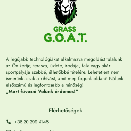
A legújabb technológiákat alkalmazva megoldást találunk
az Ön kertje, terasza, üzlete, irodája, fala vagy akár
sportpályája szebbé, élhetőbbé tételére. Lehetetlent nem
ismerünk, csak a kihívást, amit meg fogunk oldani! Nálunk
elsőszámú és legfontosabb a minőség!
„Mert füvezni Velünk érdemes!”
Elérhetőségek
+36 20 299 4145