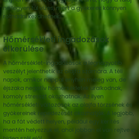
ne legyen túl vizes, mert a gyökerek könnyen
rothadni kezdhetnek.
Hőmérsékleti ingadozások
elkerülése
A hőmérséklet-ingadozások a legnagyobb
veszélyt jelenthetik az olajfa számára. A téli
napok, amikor nappal enyhén meleg van, de
éjszaka negatív hőmérsékletek uralkodnak,
komoly stresszt okozhatnak. Az ilyen
hőmérsékleti változások az olajfa törzsének és
gyökereinek repedezését okozhatják. A legjobb,
ha a fát védett helyen, például egy kerítés
mentén helyezzük el, ahol jobban el van rejtve a
hideg szél elől.