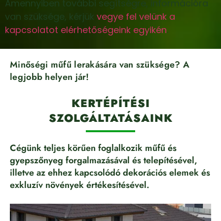
Amennyiben további segítségre, információra
van szüksége, kérjük
vegye fel velünk a
kapcsolatot elérhetőségeink egyikén
.
Minőségi műfű lerakására van szüksége? A
legjobb helyen jár!
KERTÉPÍTÉSI
SZOLGÁLTATÁSAINK
Cégünk teljes körűen foglalkozik műfű és
gyepszőnyeg forgalmazásával és telepítésével,
illetve az ehhez kapcsolódó dekorációs elemek és
exkluzív növények értékesítésével.