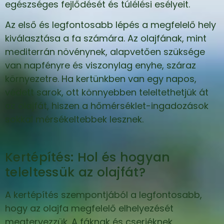
egészséges fejlődését és túlélési esélyeit.
Az első és legfontosabb lépés a megfelelő hely
kiválasztása a fa számára. Az olajfának, mint
mediterrán növénynek, alapvetően szüksége
van napfényre és viszonylag enyhe, száraz
környezetre. Ha kertünkben van egy napos,
védett sarok, ott könnyebben teleltethetjük át
az olajfát, hiszen a hőmérséklet-ingadozások
sokkal mérsékeltebbek lesznek.
Kertépítés: Hol és hogyan
teleltessük az olajfát?
A kertépítés szempontjából a legfontosabb,
hogy az olajfa megfelelő elhelyezését
megtervezzük. A fáknak és cserjéknek,