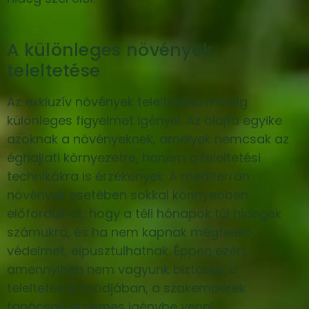
A különleges növények
teleltetése
Az exkluzív növények teleltetése mindig
különleges figyelmet igényel. Az olajfa egyike
azoknak a növényeknek, amelyek nemcsak az
éghajlati környezetre, hanem a teleltetési
technikákra is érzékenyek. A mediterrán
növények esetében sokkal könnyebben
előfordulhat, hogy a téli hónapok túl hidegek
számukra, és ha nem kapnak megfelelő
védelmet, elpusztulhatnak. Éppen ezért,
amennyiben nem vagyunk biztosak a
teleltetésük módjában, a szakemberek
tanácsait érdemes igénybe venni.