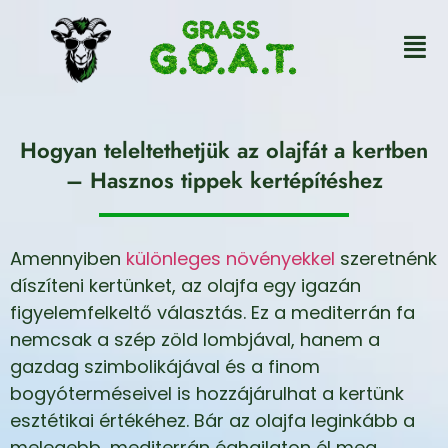
Hogyan teleltethetjük az olajfát a kertben
– Hasznos tippek kertépítéshez
Amennyiben
különleges növényekkel
szeretnénk
díszíteni kertünket, az olajfa egy igazán
figyelemfelkeltő választás. Ez a mediterrán fa
nemcsak a szép zöld lombjával, hanem a
gazdag szimbolikájával és a finom
bogyóterméseivel is hozzájárulhat a kertünk
esztétikai értékéhez. Bár az olajfa leginkább a
melegebb, mediterrán éghajlaton él meg,