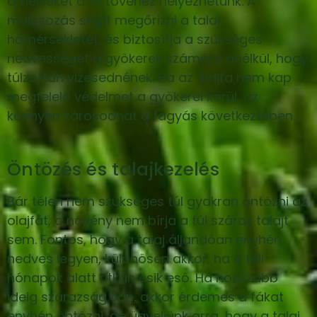
amelyeket a fa tövéhez helyezhetünk. A
mulcsozás segít megőrizni a talaj
hőmérsékletét, és biztosítja a szükséges
nedvességet a gyökerek számára anélkül, hogy
túlzottan vizesednének. Ha az olajfa nem kap
megfelelő védelmet a gyökerei körül, az
könnyen károsodhat a fagyás következtében.
Öntözés és talajkezelés
Bár télen nem szükséges túl gyakran öntözni az
olajfát, a növény nem bírja a túl száraz talajt
sem. Fontos, hogy a talaj állandóan enyhén
nedves legyen, különösen akkor, ha a téli
hónapok alatt ritkán esik eső. Ha hosszabb
ideig szárazság van, akkor érdemes a fákat
enyhén öntözni, de ügyeljünk arra, hogy a talaj